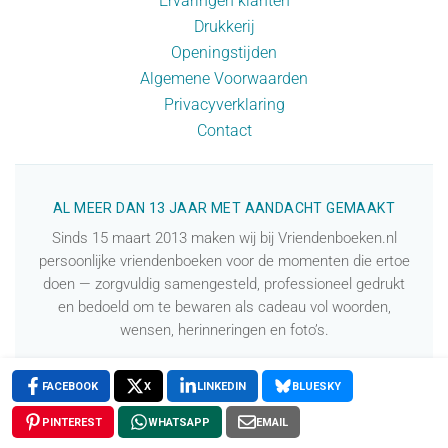
Ervaringen klanten
Drukkerij
Openingstijden
Algemene Voorwaarden
Privacyverklaring
Contact
AL MEER DAN 13 JAAR MET AANDACHT GEMAAKT
Sinds 15 maart 2013 maken wij bij Vriendenboeken.nl
persoonlijke vriendenboeken voor de momenten die ertoe
doen — zorgvuldig samengesteld, professioneel gedrukt
en bedoeld om te bewaren als cadeau vol woorden,
wensen, herinneringen en foto’s.
✉️ Vragen? We denken graag met je mee.
FACEBOOK
X
LINKEDIN
BLUESKY
PINTEREST
WHATSAPP
EMAIL