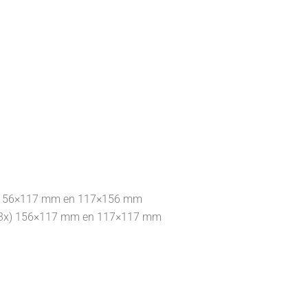
m, 156×117 mm en 117×156 mm
m (3x) 156×117 mm en 117×117 mm