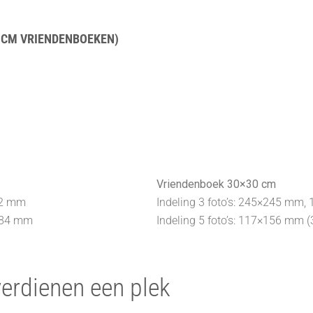
0 CM VRIENDENBOEKEN)
Vriendenboek 30×30 cm
12 mm
Indeling 3 foto’s: 245×245 m
4×84 mm
Indeling 5 foto’s: 117×156 m
erdienen een plek