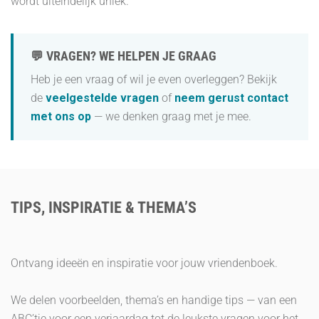
wordt uiteindelijk uniek.
💬 VRAGEN? WE HELPEN JE GRAAG
Heb je een vraag of wil je even overleggen? Bekijk
de
veelgestelde vragen
of
neem gerust contact
met ons op
— we denken graag met je mee.
TIPS, INSPIRATIE & THEMA’S
Ontvang ideeën en inspiratie voor jouw vriendenboek.
We delen voorbeelden, thema’s en handige tips — van een
ABC’tje voor een verjaardag tot de leukste vragen voor het