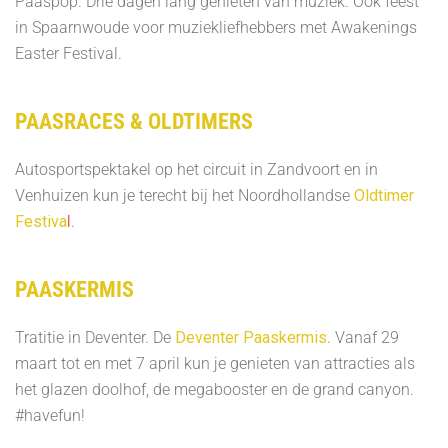
Paaspop. Drie dagen lang genieten van muziek. Ook feest
in Spaarnwoude voor muziekliefhebbers met Awakenings
Easter Festival.
PAASRACES & OLDTIMERS
Autosportspektakel op het circuit in Zandvoort en in
Venhuizen kun je terecht bij het Noordhollandse
Oldtimer
Festiva
l
.
PAASKERMIS
Tratitie in Deventer. De
Deventer Paaskermis
. Vanaf 29
maart tot en met 7 april kun je genieten van attracties als
het glazen doolhof, de megabooster en de grand canyon.
#havefun!