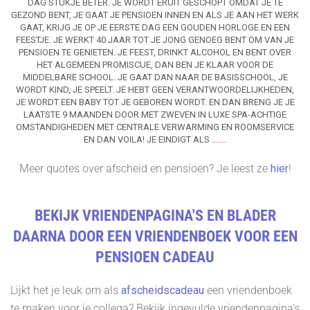
DAG STUKJE BETER. JE WORDT ERUIT GESCHOPT OMDAT JE TE
GEZOND BENT, JE GAAT JE PENSIOEN INNEN EN ALS JE AAN HET WERK
GAAT, KRIJG JE OP JE EERSTE DAG EEN GOUDEN HORLOGE EN EEN
FEESTJE. JE WERKT 40 JAAR TOT JE JONG GENOEG BENT OM VAN JE
PENSIOEN TE GENIETEN. JE FEEST, DRINKT ALCOHOL EN BENT OVER
HET ALGEMEEN PROMISCUE, DAN BEN JE KLAAR VOOR DE
MIDDELBARE SCHOOL. JE GAAT DAN NAAR DE BASISSCHOOL, JE
WORDT KIND, JE SPEELT. JE HEBT GEEN VERANTWOORDELIJKHEDEN,
JE WORDT EEN BABY TOT JE GEBOREN WORDT. EN DAN BRENG JE JE
LAATSTE 9 MAANDEN DOOR MET ZWEVEN IN LUXE SPA-ACHTIGE
OMSTANDIGHEDEN MET CENTRALE VERWARMING EN ROOMSERVICE
EN DAN VOILA! JE EINDIGT ALS
.......
Meer quotes over afscheid en pensioen? Je leest ze
hier
!
BEKIJK VRIENDENPAGINA'S EN BLADER
DAARNA DOOR EEN VRIENDENBOEK VOOR EEN
PENSIOEN CADEAU
Lijkt het je leuk om als
afscheidscadeau
een vriendenboek
te maken voor je collega? Bekijk ingevulde vriendenpagina's