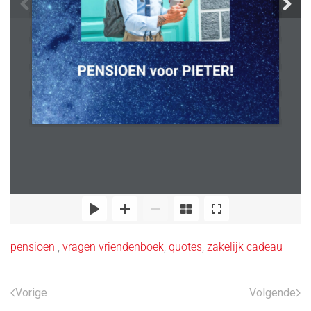
pensioen
,
vragen vriendenboek
,
quotes
,
zakelijk cadeau
Vorige
Volgende