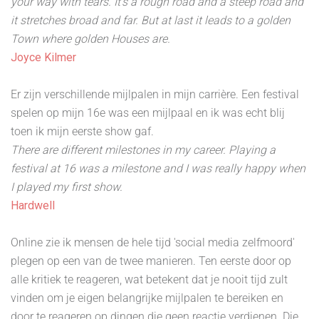
your way with tears. It's a rough road and a steep road and
it stretches broad and far. But at last it leads to a golden
Town where golden Houses are.
Joyce Kilmer
Er zijn verschillende mijlpalen in mijn carrière. Een festival
spelen op mijn 16e was een mijlpaal en ik was echt blij
toen ik mijn eerste show gaf.
There are different milestones in my career. Playing a
festival at 16 was a milestone and I was really happy when
I played my first show.
Hardwell
Online zie ik mensen de hele tijd 'social media zelfmoord'
plegen op een van de twee manieren. Ten eerste door op
alle kritiek te reageren, wat betekent dat je nooit tijd zult
vinden om je eigen belangrijke mijlpalen te bereiken en
door te reageren op dingen die geen reactie verdienen. Die