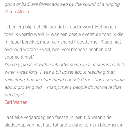
good or bad, are foreshadowed by the sound of a ringing.
Mitch Albom
Ik ben erg blij met elk jaar dat ik ouder word. Het begon
toen ik veertig werd. Ik was een beetje overstuur toen ik die
mijlpaal bereikte, maar een vriend troostte me. ‘Klaag niet
over oud worden - veel, heel veel mensen hebben dat
voorrecht niet.’
I’m very pleased with each advancing year. It stems back to
when I was forty. I was a bit upset about reaching that
milestone, but an older friend consoled me. ‘Don’t complain
about growing old – many, many people do not have that
privilege.’
Earl Warren
Laat elke verjaardag een feest zijn, een tijd waarin de
blijdschap van het huis tot uitdrukking komt in bloemen, in