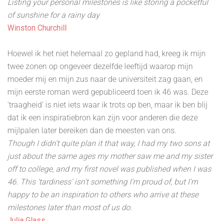
Listing your personal milestones is like storing a pocketful
of sunshine for a rainy day
Winston Churchill
Hoewel ik het niet helemaal zo gepland had, kreeg ik mijn
twee zonen op ongeveer dezelfde leeftijd waarop mijn
moeder mij en mijn zus naar de universiteit zag gaan, en
mijn eerste roman werd gepubliceerd toen ik 46 was. Deze
'traagheid' is niet iets waar ik trots op ben, maar ik ben blij
dat ik een inspiratiebron kan zijn voor anderen die deze
mijlpalen later bereiken dan de meesten van ons.
Though I didn't quite plan it that way, I had my two sons at
just about the same ages my mother saw me and my sister
off to college, and my first novel was published when I was
46. This 'tardiness' isn't something I'm proud of, but I'm
happy to be an inspiration to others who arrive at these
milestones later than most of us do.
Julia Glass