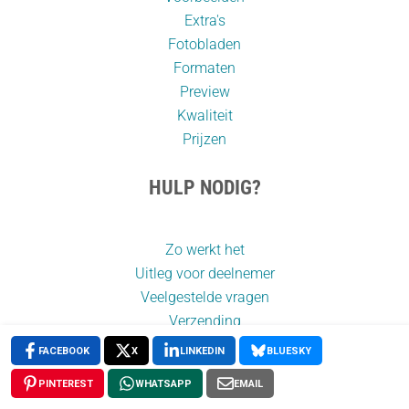
Extra's
Fotobladen
Formaten
Preview
Kwaliteit
Prijzen
HULP NODIG?
Zo werkt het
Uitleg voor deelnemer
Veelgestelde vragen
Verzending
Prijzen
FACEBOOK
X
LINKEDIN
BLUESKY
Betaalmogelijkheden
PINTEREST
WHATSAPP
EMAIL
Extra foto’s nodig?