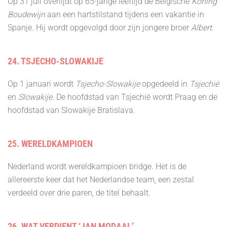
Op 31 juli overlijdt op 65-jarige leeftijd de Belgische
Koning
Boudewijn
aan een hartstilstand tijdens een vakantie in
Spanje. Hij wordt opgevolgd door zijn jongere broer
Albert
.
24. TSJECHO-SLOWAKIJE
Op 1 januari wordt
Tsjecho-Slowakije
opgedeeld in
Tsjechië
en
Slowakije
. De hoofdstad van Tsjechië wordt Praag en de
hoofdstad van Slowakije Bratislava.
25. WERELDKAMPIOEN
Nederland wordt wereldkampioen bridge. Het is de
allereerste keer dat het Nederlandse team, een zestal
verdeeld over drie paren, de titel behaalt.
26. WAT VERDIENT ‘JAN MODAAL’