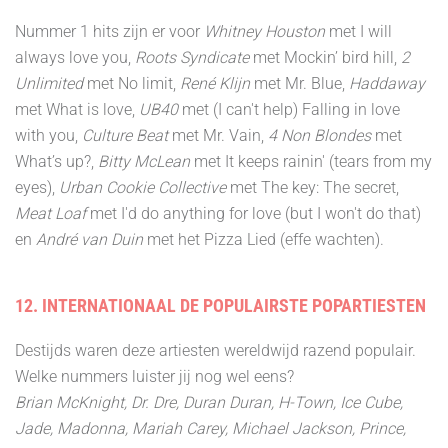
Nummer 1 hits zijn er voor
Whitney Houston
met I will
always love you,
Roots Syndicate
met Mockin’ bird hill,
2
Unlimited
met No limit,
René Klijn
met Mr. Blue,
Haddaway
met What is love,
UB40
met (I can't help) Falling in love
with you,
Culture Beat
met Mr. Vain,
4 Non Blondes
met
What’s up?,
Bitty McLean
met It keeps rainin' (tears from my
eyes),
Urban Cookie Collective
met The key: The secret,
Meat Loaf
met I'd do anything for love (but I won't do that)
en
André van Duin
met het Pizza Lied (effe wachten).
12. INTERNATIONAAL DE POPULAIRSTE POPARTIESTEN
Destijds waren deze artiesten wereldwijd razend populair.
Welke nummers luister jij nog wel eens?
Brian McKnight, Dr. Dre, Duran Duran, H-Town, Ice Cube,
Jade, Madonna, Mariah Carey, Michael Jackson, Prince,