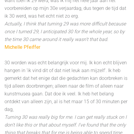
want toen ik 29 werd, was ik mij het hele jaar aan het
voorbereiden op mijn 30e verjaardag, dus tegen de tijd dat
ik 30 werd, was het echt niet zo erg.
Actually, I think that turning 29 was more difficult because
once I turned 29, I anticipated 30 for the whole year, so by
the time 30 came around it really wasn't that bad.
Michelle Pfeiffer
30 worden was echt belangrijk voor mij. Ik kon echt blijven
hangen in ‘ik vind dit of dat niet leuk aan mijzelf'. Ik heb
gemerkt dat het enige dat die gedachten kan doorbreken is
tijd alleen doorbrengen; alleen naar de film of alleen naar
kunstmusea gaan. Dat doe ik veel. Ik heb het belang
ontdekt van alleen zijn, al is het maar 15 of 30 minuten per
dag,
Turning 30 was really big for me. I can get really stuck on I
don't like this or that about myself. I've found that the only
thing that breaks that for me is being able to spend time