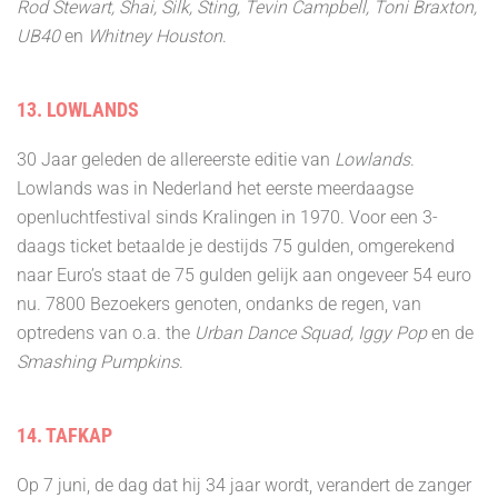
Rod Stewart, Shai, Silk, Sting, Tevin Campbell, Toni Braxton,
UB40
en
Whitney Houston
.
13. LOWLANDS
30 Jaar geleden de allereerste editie van
Lowlands
.
Lowlands was in Nederland het eerste meerdaagse
openluchtfestival sinds Kralingen in 1970. Voor een 3-
daags ticket betaalde je destijds 75 gulden, omgerekend
naar Euro’s staat de 75 gulden gelijk aan ongeveer 54 euro
nu. 7800 Bezoekers genoten, ondanks de regen, van
optredens van o.a. the
Urban Dance Squad, Iggy Pop
en de
Smashing Pumpkins
.
14. TAFKAP
Op 7 juni, de dag dat hij 34 jaar wordt, verandert de zanger