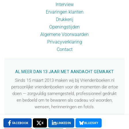
Interview
Ervaringen klanten
Drukkerij
Openingstijden
Algemene Voorwaarden
Privacyverklaring
Contact
AL MEER DAN 13 JAAR MET AANDACHT GEMAAKT
Sinds 15 maart 2013 maken wij bij Vriendenboeken.nl
persoonlijke vriendenboeken voor de momenten die ertoe
doen — zorgvuldig samengesteld, professioneel gedrukt
en bedoeld om te bewaren als cadeau vol woorden,
wensen, herinneringen en foto’s.
✉️ Vragen? We denken graag met je mee.
FACEBOOK
X
LINKEDIN
BLUESKY