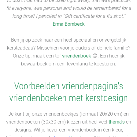
to dust, that had to be used right away, that was practical,
fit everyone, was personal and would be remembered for a
long time? I penciled in "Gift certificate for a flu shot."
Erma Bombeck
Ben jij op zoek naar een heel speciaal en onvergetelijk
kerstcadeau? Misschien voor je ouders of de hele familie?
Onze tip: maak een tof
vriendenboek
😊. Een heerlijk
bewaarboek om een levenlang te koesteren.
Voorbeelden vriendenpagina's
vriendenboeken met kerstdesign
Je kunt bij onze vriendenboekjes (formaat 20x20 cm) en
vriendenboeken (30x30 cm) kiezen uit heel veel
thema's
en
designs. Wil je liever een vriendenboek in één kleur,