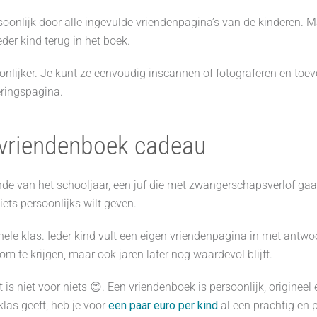
ersoonlijk door alle ingevulde vriendenpagina’s van de kinderen
der kind terug in het boek.
ijker. Je kunt ze eenvoudig inscannen of fotograferen en toevo
eringspagina.
n vriendenboek cadeau
inde van het schooljaar, een juf die met zwangerschapsverlof gaa
ets persoonlijks wilt geven.
le klas. Ieder kind vult een eigen vriendenpagina in met antwoo
om te krijgen, maar ook jaren later nog waardevol blijft.
t is niet voor niets 😊. Een vriendenboek is persoonlijk, originee
las geeft, heb je voor
een paar euro per kind
al een prachtig en 