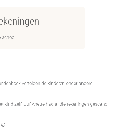
tekeningen
p school.
iendenboek vertelden de kinderen onder andere
t kind zelf. Juf Anette had al die tekeningen gescand
 😊