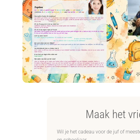
Maak het vri
Wil je het cadeau voor de juf of meest
en schooljaar.