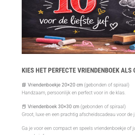
KIES HET PERFECTE VRIENDENBOEK ALS 
📘
Vriendenboekje 20×20 cm
(gebonden of spiraal)
Handzaam, persoonlijk en perfect voor in de klas.
📕
Vriendenboek 30×30 cm
(gebonden of spiraal)
Groot, luxe en een prachtig afscheidscadeau voor de j
Ga je voor een compact en speels vriendenboekje of ju