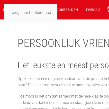
HOME
ZO WERKT HET
VOORBEELDEN
THEMA'S
Terug naar hoofdinhoud
PERSOONLIJK VRIE
Het leukste en meest perso
Op zoek naar een origineel cadeau voor de juf aan het
gaat? Dit is hét moment om stil te staan bij alles wat 
Hoe mooi is het om dat samen met de hele klas te doe
cadeau. Zo doet iedereen mee en staat geen kind met l
allerleukste cadeau dat je kunt geven, daar kan eigenl