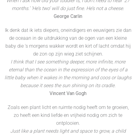
When I ask how old your toddler is, I don’t need to hear ’27
months.’ ‘He’s two’ will do just fine. He’s not a cheese.
George Carlin
Ik denk dat ik iets diepers, oneindigers en eeuwigers zie dan
de oceaan in de uitdrukking van de ogen van een kleine
baby die 's morgens wakker wordt en kirt of lacht omdat hij
de zon op zijn wieg ziet schijnen.
I think that I see something deeper, more infinite, more
eternal than the ocean in the expression of the eyes of a
little baby when it wakes in the morning and coos or laughs
because it sees the sun shining on its cradle.
Vincent Van Gogh
Zoals een plant licht en ruimte nodig heeft om te groeien,
zo heeft een kind liefde en vrijheid nodig om zich te
ontplooien.
Just like a plant needs light and space to grow, a child