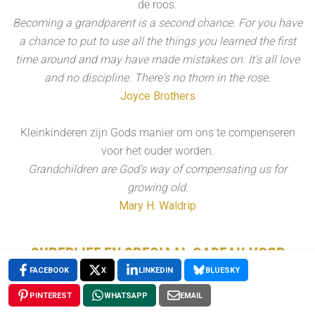
de roos.
Becoming a grandparent is a second chance. For you have
a chance to put to use all the things you learned the first
time around and may have made mistakes on. It's all love
and no discipline. There's no thorn in the rose.
Joyce Brothers
Kleinkinderen zijn Gods manier om ons te compenseren
voor het ouder worden.
Grandchildren are God's way of compensating us for
growing old.
Mary H. Waldrip
SUPERLIEF EN SPECIAAL CADEAU VOOR
FACEBOOK
X
LINKEDIN
BLUESKY
OMA’S EN OPA’S
PINTEREST
WHATSAPP
EMAIL
Heb jij de allerliefste oma en opa van de wereld en wil je ze