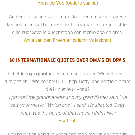
Henk de Vos (ouders van nu)
Achter elke succesvolle man staat een sterke vrouw; we
kennen allemaal het gezegde. Een variant zou zijn: achter
elke succesvolle ouder staan een sterke opa en oma.
Anna van den Breemer, column Volkskrant
60 INTERNATIONALE QUOTES OVER OMA’S EN OPA’S
Ik belde mijn grootouders en mijn opa zei: "We hebben je
film gezien." "Welke? zei ik. Hij riep 'Betty, hoe heette die film
die ik niet leuk vond?
I phoned my grandparents and my grandfather said 'We
saw your movie.' 'Which one?' I said. He shouted 'Betty,
what was the name of that movie I didn't like?
Brad Pitt
Een baby kan van zijn vader een man maken en van zijn