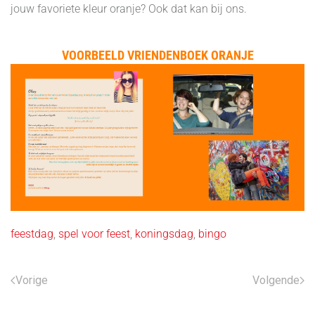
jouw favoriete kleur oranje? Ook dat kan bij ons.
VOORBEELD VRIENDENBOEK ORANJE
feestdag
,
spel voor feest
,
koningsdag
,
bingo
Vorige
Volgende