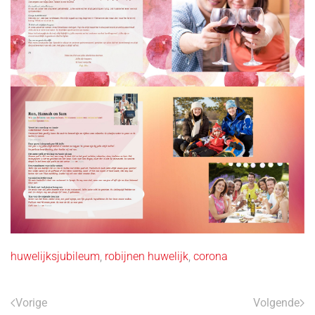
huwelijksjubileum
,
robijnen huwelijk
,
corona
Vorige
Volgende