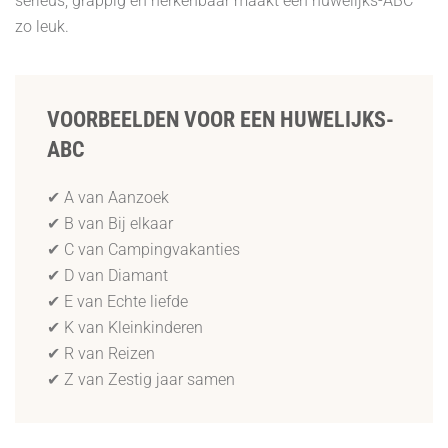
serieus, grappig en herkenbaar maakt een huwelijks-ABC
zo leuk.
VOORBEELDEN VOOR EEN HUWELIJKS-
ABC
✔ A van Aanzoek
✔ B van Bij elkaar
✔ C van Campingvakanties
✔ D van Diamant
✔ E van Echte liefde
✔ K van Kleinkinderen
✔ R van Reizen
✔ Z van Zestig jaar samen