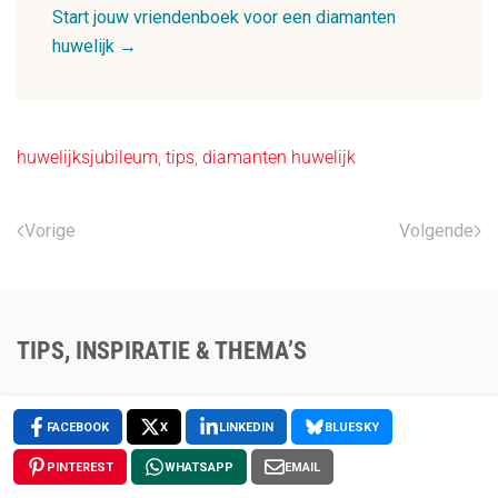
Start jouw vriendenboek voor een diamanten
huwelijk →
huwelijksjubileum
,
tips
,
diamanten huwelijk
Vorige
Volgende
TIPS, INSPIRATIE & THEMA’S
FACEBOOK
X
LINKEDIN
BLUESKY
Ontvang ideeën en inspiratie voor jouw vriendenboek.
PINTEREST
WHATSAPP
EMAIL
We delen voorbeelden, thema’s en handige tips — van een