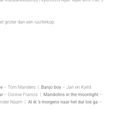
et groter dan een luciferkop.
ne
– Tom Manders |
Banjo boy
– Jan en Kjeld
ar
– Connie Francis |
Mandolins in the moonlight
–
onder Naam |
Al ik ’s morgens naar het dal toe ga
–