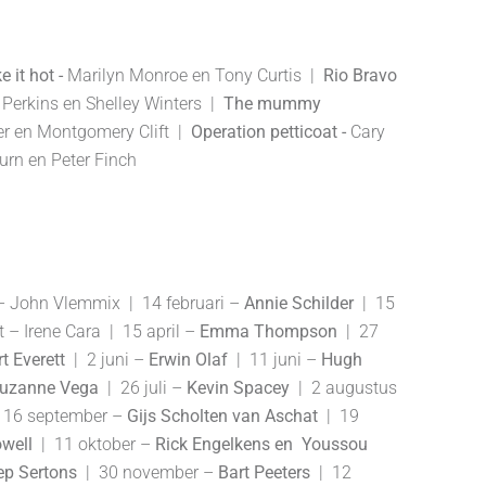
e it hot -
Marilyn Monroe en Tony Curtis |
Rio Bravo
e Perkins en Shelley Winters |
The mummy
er en Montgomery Clift |
Operation petticoat -
Cary
rn en Peter Finch
 – John Vlemmix | 14 februari –
Annie Schilder
| 15
– Irene Cara | 15 april –
Emma Thompson
| 27
t Everett
| 2 juni –
Erwin Olaf
| 11 juni –
Hugh
Suzanne Vega
| 26 juli –
Kevin
Spacey
| 2 augustus
 16 september –
Gijs Scholten van Aschat
| 19
well
| 11 oktober –
Rick Engelkens en Youssou
ep
Sertons
| 30 november –
Bart
Peeters
| 12