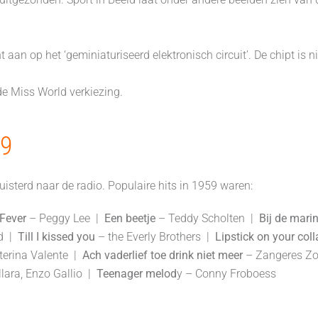
n op het ‘geminiaturiseerd elektronisch circuit’. De chipt is ni
de Miss World verkiezing.
59
isterd naar de radio. Populaire hits in 1959 waren:
Fever
– Peggy Lee |
Een beetje
– Teddy Scholten |
Bij de mari
rd |
Till I kissed you
– the Everly Brothers |
Lipstick on your coll
terina Valente |
Ach vaderlief toe drink niet meer
– Zangeres Z
llara, Enzo Gallio |
Teenager melod
y – Conny Froboess