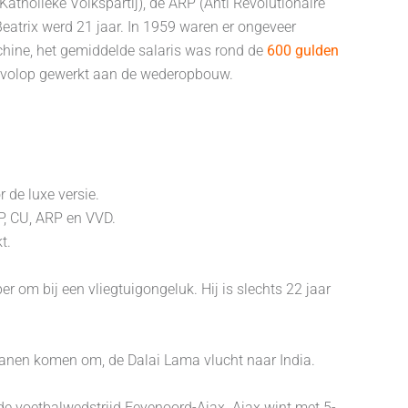
Katholieke Volkspartij), de ARP (Anti Revolutionaire
Beatrix werd 21 jaar. In 1959 waren er ongeveer
hine, het gemiddelde salaris was rond de
600 gulden
ok volop gewerkt aan de wederopbouw.
 de luxe versie.
P, CU, ARP en VVD.
t.
 om bij een vliegtuigongeluk. Hij is slechts 22 jaar
tanen komen om, de Dalai Lama vlucht naar India.
de voetbalwedstrijd Feyenoord-Ajax. Ajax wint met 5-