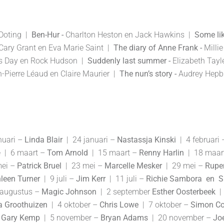
Doting |
Ben-Hur -
Charlton Heston en Jack Hawkins |
Some lik
Cary Grant en Eva Marie Saint |
The diary of Anne Frank -
Milli
is Day en Rock Hudson |
Suddenly last summer -
Elizabeth Tayl
-Pierre Léaud en Claire Maurier |
The nun’s story -
Audrey Hepbu
nuari –
Linda Blair
| 24 januari –
Nastassja Kinski
| 4 februari
e | 6 maart –
Tom Arnold
| 15 maart –
Renny Harlin
| 18 maart 
mei –
Patrick Bruel
| 23 mei –
Marcelle Mesker
| 29 mei –
Ruper
leen
Turner
| 9 juli –
Jim
Kerr
| 11 juli –
Richie Sambora en 
 augustus –
Magic
Johnson
| 2 september
Esther
Oosterbeek
|
a
Groothuizen
| 4 oktober –
Chris
Lowe
| 7 oktober –
Simon
Co
–
Gary
Kemp
| 5 november –
Bryan
Adams
| 20 november –
Jo