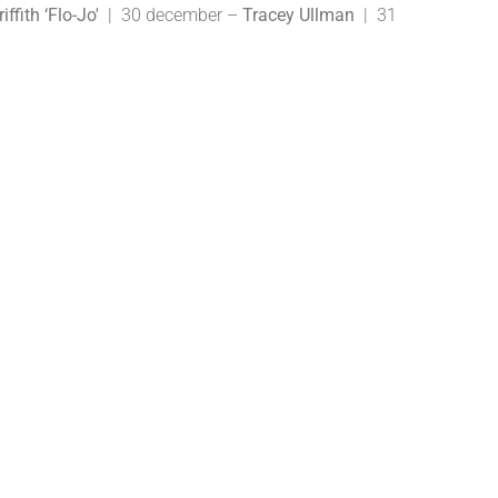
ffith ‘Flo-Jo'
| 30 december –
Tracey
Ullman
| 31