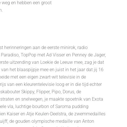
de weg en hebben een groot
n.
st herinneringen aan de eerste minirok, radio
 Paradiso, TopPop met Ad Visser en Penney de Jager,
eerste uitzending van Loekie de Leeuw mee, zag je dat
n het blaaspijpje mee en juist in het jaar dat jij 16
eide met een eigen zwart-wit televisie in de
 van een kleurentelevisie loog er in die tijd echter
skabouter Skippy, Flipper, Pipo, Dorus, de
op straten en snelwegen, je maakte spoetnik van Exota
, gele vla, luchtige bourbon of Saroma pudding
tien Kaiser en Atje Keulen-Deelstra, de zwemmedailles
ruijff, de gouden olympische medaille van Anton