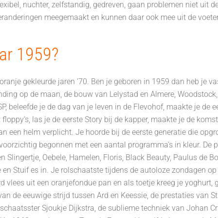
exibel, nuchter, zelfstandig, gedreven, gaan problemen niet uit 
 veranderingen meegemaakt en kunnen daar ook mee uit de voete
aar 1959?
e oranje gekleurde jaren ‘70. Ben je geboren in 1959 dan heb je va
anding op de maan, de bouw van Lelystad en Almere, Woodstock,
SP, beleefde je de dag van je leven in de Flevohof, maakte je de 
y’s, las je de eerste Story bij de kapper, maakte je de komst va
een helm verplicht. Je hoorde bij de eerste generatie die opgro
orzichtig begonnen met een aantal programma’s in kleur. De prijs
en Slingertje, Oebele, Hamelen, Floris, Black Beauty, Paulus de Bo
je en Stuif es in. Je rolschaatste tijdens de autoloze zondagen 
rd vlees uit een oranjefondue pan en als toetje kreeg je yoghurt
van de eeuwige strijd tussen Ard en Keessie, de prestaties van S
schaatsster Sjoukje Dijkstra, de sublieme techniek van Johan C