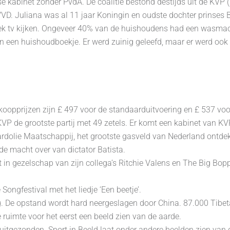
e kabinet zonder PvdA. De coalitie bestond destijds uit de KVP (
e VVD. Juliana was al 11 jaar Koningin en oudste dochter prinses 
eek tv kijken. Ongeveer 40% van de huishoudens had een wasmac
 in een huishoudboekje. Er werd zuinig geleefd, maar er werd o
oopprijzen zijn ‎£ 497 voor de standaarduitvoering en ‎£ 537 voor
P de grootste partij met 49 zetels. Er komt een kabinet van KV
rdolie Maatschappij, het grootste gasveld van Nederland ontdek
de macht over van dictator Batista.
n gezelschap van zijn collega’s Ritchie Valens en The Big Bopper
ongfestival met het liedje ‘Een beetje’.
g. De opstand wordt hard neergeslagen door China. 87.000 Tibe
e ruimte voor het eerst een beeld zien van de aarde.
uitgezonden. Sport in Beeld laat onder andere beelden zien van 