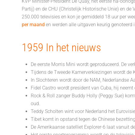
KVP Minister-President De Quay, het eerste na-oorlogs
Partij) en de CHU (Christelijk Historische Unie) en d
250.000 televisies en kon je gemiddeld 18 uur per w
per maand
en werden alle uitgaven keurig genoteerd
1959 In het nieuws
De eerste Morris Mini wordt geproduceerd. De verk
Tijdens de Tweede Kamerverkiezingen wordt de KV
In Slochteren wordt door de NAM, Nederlandse Aa
Fidel Castro wordt president van Cuba, hij neemt 
Rock & Roll zanger Buddy Holly (Peggy Sue) komt i
oud.
Teddy Scholten wint voor Nederland het Eurovisie S
Tibet komt in opstand tegen de Chinese bezettin
De Amerikaanse satelliet Explorer-6 laat vanuit d
Het eerste sportprogramma wordt op de televisie 