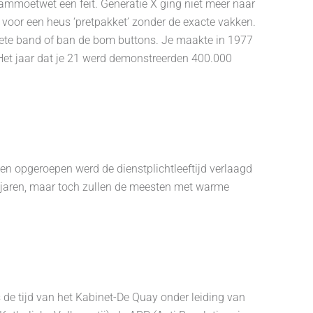
ammoetwet een feit. Generatie X ging niet meer naar
voor een heus ‘pretpakket’ zonder de exacte vakken.
riete band of ban de bom buttons. Je maakte in 1977
. Het jaar dat je 21 werd demonstreerden 400.000
en opgeroepen werd de dienstplichtleeftijd verlaagd
e jaren, maar toch zullen de meesten met warme
e tijd van het Kabinet-De Quay onder leiding van