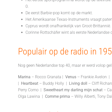
0.
De eerst Barbie-pop komt op de markt.
Het Amerikaanse Texas-Instruments vraagt patent aa
Cyprus wordt onafhankelijk van Groot-Brittannië.
Corinne Rottschäfer wint als eerste Nederlandse 
Populair op de radio in 19
Nog geen Nederlandse top 40, maar er werd volop gelu
Marina
– Rocco Granata |
Venus
– Frankie Avelon |
|
Heartbeat
– Buddy Holly |
Living doll
– Cliff Richa
Perry Como |
Sweetheart my darling mijn schat
– Ca
Olga Lawina |
Comme prima
– Willy Alberti, Tony Da