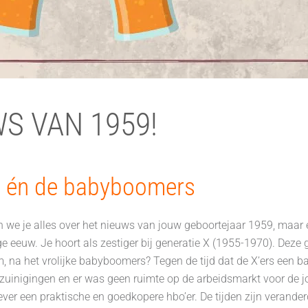
S VAN 1959!
ie én de babyboomers
en we je alles over het nieuws van jouw geboortejaar 1959, maar e
rige eeuw. Je hoort als zestiger bij generatie X (1955-1970). Deze
na het vrolijke babyboomers? Tegen de tijd dat de X’ers een b
bezuinigingen en er was geen ruimte op de arbeidsmarkt voor de jo
ever een praktische en goedkopere hbo’er. De tijden zijn verande