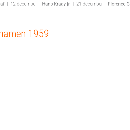
aaf
| 12 december –
Hans
Kraay
jr.
| 21 december –
Florence Gri
snamen 1959