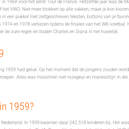
in 1968 voor het eerst Tour de France. Hetzelfde jaar was de M
het VWO. Niet meer blokken op alle vakken, maar je kon kiezen 
 in een pukkel met zelfgeschreven teksten, buttons van je favo
in 1974 en 1978 verliezen tijdens de finales van het WK-voetbal
 de zure regen en traden Charles en Diana in het huwelijk.
9
ichting 1959 had geluk. Op het moment dat de jongens zouden word
eroepen. Alles was misschien niet rozegeur en maneschijn in di
in 1959?
ederland. In 1959 kwamen daar 242.518 kinderen bij. Het was d