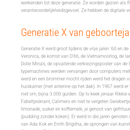
werkenden tot deze generatie. Ze worden gezien als fl
verantwoordelijkheidsgevoel. Ze hebben de digitale
Generatie X van geboortej
Generatie X werd groot tijdens de vrije jaren ’60 en d
Veronica, de komst van D’66, de Vietnamoorlog, de l
Dolle Mina’s, de opvallende verkiezingsposter van de 
typemachines werden vervangen door computers met flopp
werd en een brommer mocht rijden werd het dragen van 
huiskamer (met antenne op het dak). In 1967 werd er vo
niet om, bijna 3.000 gulden. Op tv keek jenaar Rikkie 
Fabeltjeskrant, Calimero en niet te vergeten Swiebert
limonade, suiker en koffiemelk, je genoot van gefrituu
(pudding zonder koken). Er werd in die jaren genoten 
van Ada Kok en Enith Brigitha, de sprongen van kunst