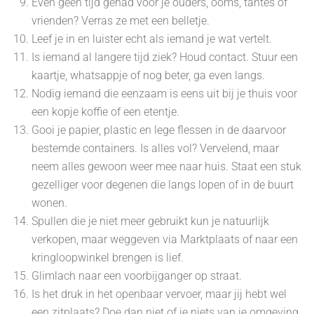
Even geen tijd gehad voor je ouders, ooms, tantes of
vrienden? Verras ze met een belletje.
Leef je in en luister echt als iemand je wat vertelt.
Is iemand al langere tijd ziek? Houd contact. Stuur een
kaartje, whatsappje of nog beter, ga even langs.
Nodig iemand die eenzaam is eens uit bij je thuis voor
een kopje koffie of een etentje.
Gooi je papier, plastic en lege flessen in de daarvoor
bestemde containers. Is alles vol? Vervelend, maar
neem alles gewoon weer mee naar huis. Staat een stuk
gezelliger voor degenen die langs lopen of in de buurt
wonen.
Spullen die je niet meer gebruikt kun je natuurlijk
verkopen, maar weggeven via Marktplaats of naar een
kringloopwinkel brengen is lief.
Glimlach naar een voorbijganger op straat.
Is het druk in het openbaar vervoer, maar jij hebt wel
een zitplaats? Doe dan niet of je niets van je omgeving