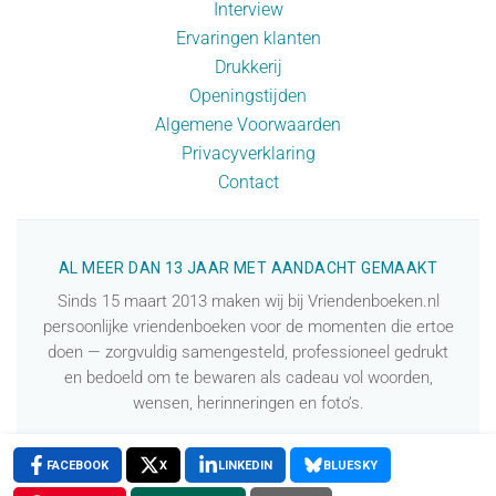
Interview
Ervaringen klanten
Drukkerij
Openingstijden
Algemene Voorwaarden
Privacyverklaring
Contact
AL MEER DAN 13 JAAR MET AANDACHT GEMAAKT
Sinds 15 maart 2013 maken wij bij Vriendenboeken.nl
persoonlijke vriendenboeken voor de momenten die ertoe
doen — zorgvuldig samengesteld, professioneel gedrukt
en bedoeld om te bewaren als cadeau vol woorden,
wensen, herinneringen en foto’s.
✉️ Vragen? We denken graag met je mee.
FACEBOOK
X
LINKEDIN
BLUESKY