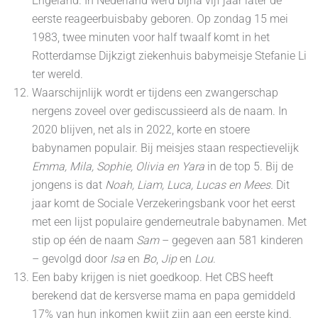
Engeland. In Nederland werd bijna vijf jaar later de
eerste reageerbuisbaby geboren. Op zondag 15 mei
1983, twee minuten voor half twaalf komt in het
Rotterdamse Dijkzigt ziekenhuis babymeisje Stefanie Li
ter wereld.
Waarschijnlijk wordt er tijdens een zwangerschap
nergens zoveel over gediscussieerd als de naam. In
2020 blijven, net als in 2022, korte en stoere
babynamen populair. Bij meisjes staan respectievelijk
Emma, Mila, Sophie, Olivia en Yara
in de top 5. Bij de
jongens is dat
Noah, Liam, Luca, Lucas en Mees.
Dit
jaar komt de Sociale Verzekeringsbank voor het eerst
met een lijst populaire genderneutrale babynamen. Met
stip op één de naam
Sam
– gegeven aan 581 kinderen
– gevolgd door
Isa
en
Bo
,
Jip
en
Lou
.
Een baby krijgen is niet goedkoop. Het CBS heeft
berekend dat de kersverse mama en papa gemiddeld
17% van hun inkomen kwijt zijn aan een eerste kind.