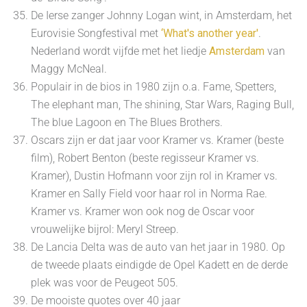
De Ierse zanger Johnny Logan wint, in Amsterdam, het
Eurovisie Songfestival met
‘
What's another year
'
.
Nederland wordt vijfde met het liedje
Amsterdam
van
Maggy McNeal.
Populair in de bios in 1980 zijn o.a. Fame, Spetters,
The elephant man, The shining, Star Wars, Raging Bull,
The blue Lagoon en The Blues Brothers.
Oscars zijn er dat jaar voor Kramer vs. Kramer (beste
film), Robert Benton (beste regisseur Kramer vs.
Kramer), Dustin Hofmann voor zijn rol in Kramer vs.
Kramer en Sally Field voor haar rol in Norma Rae.
Kramer vs. Kramer won ook nog de Oscar voor
vrouwelijke bijrol: Meryl Streep.
De Lancia Delta was de auto van het jaar in 1980. Op
de tweede plaats eindigde de Opel Kadett en de derde
plek was voor de Peugeot 505.
De mooiste quotes over 40 jaar