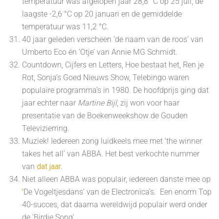
temperatuur was afgelopen jaar 28,8 °C op 25 juli, de
laagste -2,6 °C op 20 januari en de gemiddelde
temperatuur was 11,2 °C.
40 jaar geleden verscheen ‘de naam van de roos’ van
Umberto Eco én ‘Otje’ van Annie MG Schmidt.
Countdown, Cijfers en Letters, Hoe bestaat het, Ren je
Rot, Sonja’s Goed Nieuws Show, Telebingo waren
populaire programma’s in 1980. De hoofdprijs ging dat
jaar echter naar
Martine Bijl
, zij won voor haar
presentatie van de Boekenweekshow de Gouden
Televizierring.
Muziek! Iedereen zong luidkeels mee met ‘the winner
takes het all’ van ABBA. Het best verkochte nummer
van
dat jaar
.
Niet alleen ABBA was populair, iedereen danste mee op
'
De Vogeltjesdans' van de Electronica's. Een enorm Top
40-succes, dat daarna wereldwijd populair werd onder
de 'Birdie Song'.